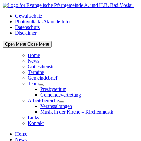
Skip
to
Gewaltschutz
content
Photovoltaik -Aktuelle Info
Datenschutz
Disclaimer
Open Menu
Close Menu
Home
News
Gottesdienste
Termine
Gemeindebrief
Team
Show
Presbyterium
sub
Gemeindevertretung
menu
Arbeitsbereiche
Show
Veranstaltungen
sub
Musik in der Kirche – Kirchenmusik
menu
Links
Kontakt
Home
News