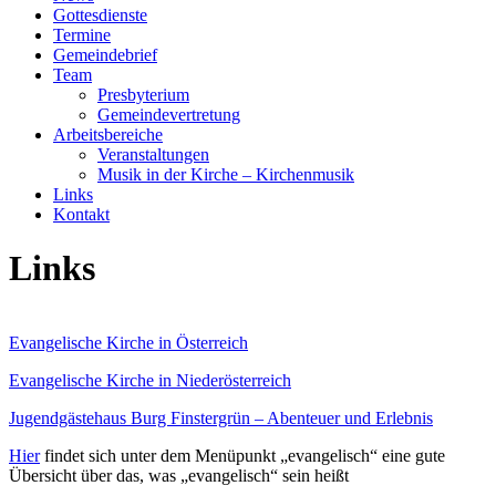
Gottesdienste
Termine
Gemeindebrief
Team
Presbyterium
Gemeindevertretung
Arbeitsbereiche
Veranstaltungen
Musik in der Kirche – Kirchenmusik
Links
Kontakt
Links
Evangelische Kirche in Österreich
Evangelische Kirche in Niederösterreich
Jugendgästehaus Burg Finstergrün – Abenteuer und Erlebnis
Hier
findet sich unter dem Menüpunkt „evangelisch“ eine gute
Übersicht über das, was „evangelisch“ sein heißt